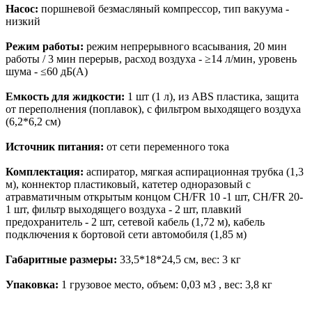
Насос:
поршневой безмасляный компрессор, тип вакуума -
низкий
Режим работы:
режим непрерывного всасывания, 20 мин
работы / 3 мин перерыв, расход воздуха - ≥14 л/мин, уровень
шума - ≤60 дБ(А)
Емкость для жидкости:
1 шт (1 л), из AВS пластика, защита
от переполнения (поплавок), с фильтром выходящего воздуха
(6,2*6,2 см)
Источник питания:
от сети переменного тока
Комплектация:
аспиратор, мягкая аспирационная трубка (1,3
м), коннектор пластиковый, катетер одноразовый с
атравматичным открытым концом CH/FR 10 -1 шт, CH/FR 20-
1 шт, фильтр выходящего воздуха - 2 шт, плавкий
предохранитель - 2 шт, сетевой кабель (1,72 м), кабель
подключения к бортовой сети автомобиля (1,85 м)
Габаритные размеры:
33,5*18*24,5 см, вес: 3 кг
Упаковка:
1 грузовое место, объем: 0,03 м3 , вес: 3,8 кг