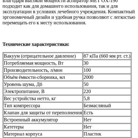
Благодаря высокой мощности аспиратор MET OX-190
подходит как для домашнего использования, так и для
эксплуатации в условиях лечебного учреждения. Компактный
эргономичный дизайн и удобная ручка позволяют с легкостью
перемещать его к месту использования.
Технические характеристики:
Вакуум (отрицательное давление)
87 кПа (660 мм рт. ст.)
Потребляемая мощность, Вт
30
Производительность, л/мин
100
Объём ёмкости-сборника, мл
2000
Уровень шума, Дб
50
Электропитание, В
220
Вес устройства нетто, кг
5,8
Тип компрессора
Безмасляный
Клапан для защиты от переполнения
Есть
Встроенный аккумулятор
Нет
Катетеры
Нет
Материал корпуса
Пластик