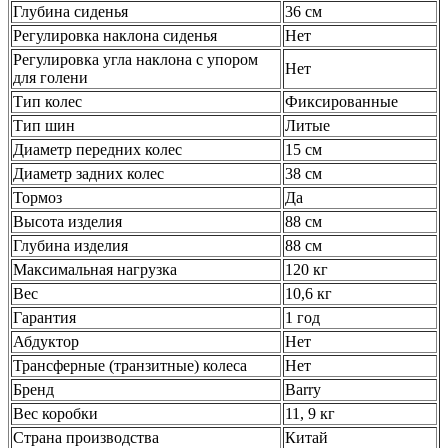
Глубина сиденья
36 см
Регулировка наклона сиденья
Нет
Регулировка угла наклона с упором
Нет
для голени
Тип колес
Фиксированные
Тип шин
Литые
Диаметр передних колес
15 см
Диаметр задних колес
38 см
Тормоз
Да
Высота изделия
88 см
Глубина изделия
88 см
Максимальная нагрузка
120 кг
Вес
10,6 кг
Гарантия
1 год
Абдуктор
Нет
Трансферные (транзитные) колеса
Нет
Бренд
Barry
Вес коробки
11, 9 кг
Страна производства
Китай