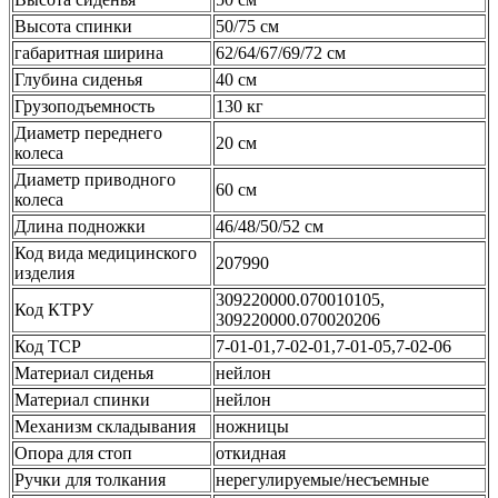
Высота спинки
50/75 см
габаритная ширина
62/64/67/69/72 см
Глубина сиденья
40 см
Грузоподъемность
130 кг
Диаметр переднего
20 см
колеса
Диаметр приводного
60 см
колеса
Длина подножки
46/48/50/52 см
Код вида медицинского
207990
изделия
309220000.070010105,
Код КТРУ
309220000.070020206
Код ТСР
7-01-01,7-02-01,7-01-05,7-02-06
Материал сиденья
нейлон
Материал спинки
нейлон
Механизм складывания
ножницы
Опора для стоп
откидная
Ручки для толкания
нерегулируемые/несъемные