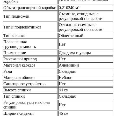
коробки
Объем транспортной коробки
0,210240 м³
Съемные, откидные, с
Тип подножек
регулировкой по высоте
Откидные съемные с
Типы подлокотников
регулировкой по высоте
Тип коляски
Облегченный
Повышенная
Нет
грузоподъемность
Применение
Для дома и улицы
Рычажный привод
Нет
Материал каркаса
Алюминий
Рама
Складная
Материал обивки
Нейлон
Санитарное устройство
Нет
Высота спинки
44 см
Тип спинки
Складная
Регулировка угла наклона
Нет
спинки
Ширина сиденья
46 см