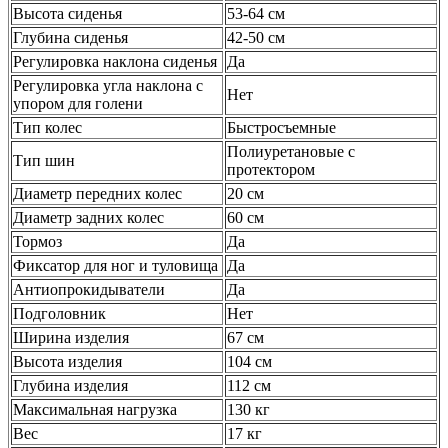
Высота сиденья
53-64 см
Глубина сиденья
42-50 см
Регулировка наклона сиденья
Да
Регулировка угла наклона с
Нет
упором для голени
Тип колес
Быстросъемные
Полиуретановые с
Тип шин
протектором
Диаметр передних колес
20 см
Диаметр задних колес
60 см
Тормоз
Да
Фиксатор для ног и туловища
Да
Антиопрокидыватели
Да
Подголовник
Нет
Ширина изделия
67 см
Высота изделия
104 см
Глубина изделия
112 см
Максимальная нагрузка
130 кг
Вес
17 кг