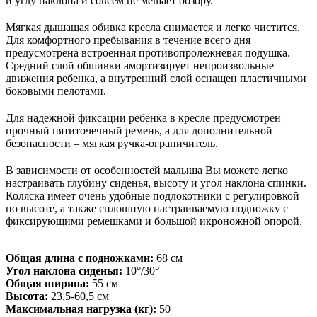
и углу наклона и совсем не мешает обзору.
Мягкая дышащая обивка кресла снимается и легко чистится.
Для комфортного пребывания в течение всего дня
предусмотрена встроенная противопролежневая подушка.
Средний слой обшивки амортизирует непроизвольные
движения ребенка, а внутренний слой оснащен пластичными
боковыми пелотами.
Для надежной фиксации ребенка в кресле предусмотрен
прочный пятиточечный ремень, а для дополнительной
безопасности – мягкая ручка-ограничитель.
В зависимости от особенностей малыша Вы можете легко
настраивать глубину сиденья, высоту и угол наклона спинки.
Коляска имеет очень удобные подлокотники с регулировкой
по высоте, а также сплошную настраиваемую подножку с
фиксирующими ремешками и большой икроножной опорой.
Общая длина с подножками:
68 см
Угол наклона сиденья:
10°/30°
Общая ширина:
55 см
Высота:
23,5-60,5 см
Максимальная нагрузка (кг):
50