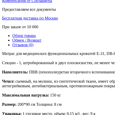
Компенсация от Соцзащиты
Предоставляем все документы
Бесплатная доставка по Москве
При заказе от 10 000
Обзор товара
Обмен / Возврат
Отзывов (0)
Матрас для медицинских функциональных кроватей Е-31, DB-6
Секции - 1, штробированный в двух плоскоскостях, не менее ч
Наполнитель:
ПВВ (пенополиуретан вторичного вспенивания
Чехол:
съемный, на молнии, из синтетической ткани, имеет об
антигрибковым, антибактериальным, противопожарным покры
Максимальная нагрузка:
150 кг
Размер:
200*90 см Толщина: 8 см
Упаковка:
1 грузовое место, объем: 0,15 м3 , вес: 9 к