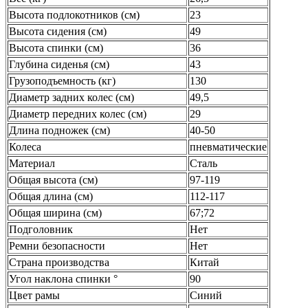
Высота подлокотников (см)
23
Высота сидения (см)
49
Высота спинки (см)
36
Глубина сиденья (см)
43
Грузоподъемность (кг)
130
Диаметр задних колес (см)
49,5
Диаметр передних колес (см)
29
Длина подножек (см)
40-50
Колеса
пневматические
Материал
Сталь
Общая высота (см)
97-119
Общая длина (см)
112-117
Общая ширина (см)
67;72
Подголовник
Нет
Ремни безопасности
Нет
Страна производства
Китай
Угол наклона спинки °
90
Цвет рамы
Синий