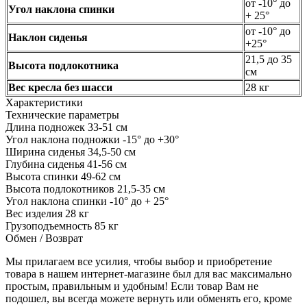
от -10° до
Угол наклона спинки
+ 25°
от -10° до
Наклон сиденья
+25°
21,5 до 35
Высота подлокотника
см
Вес кресла без шасси
28 кг
Характеристики
Технические параметры
Длина подножек
33-51 см
Угол наклона подножки
-15° до +30°
Ширина сиденья
34,5-50 см
Глубина сиденья
41-56 см
Высота спинки
49-62 см
Высота подлокотников
21,5-35 см
Угол наклона спинки
-10° до + 25°
Вес изделия
28 кг
Грузоподъемность
85 кг
Обмен / Возврат
Мы прилагаем все усилия, чтобы выбор и приобретение
товара в нашем интернет-магазине был для вас максимально
простым, правильным и удобным! Если товар Вам не
подошел, вы всегда можете вернуть или обменять его, кроме