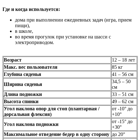
Где и когда используется:
дома при выполнении ежедневных задач (игра, прием
пищи),
в школе,
во время прогулок при установке на шасси с
электроприводом.
Возраст
12 – 18 лет
Макс. вес пользователя
85 кг
Глубина сиденья
41 – 56 см
34,5 – 50
Ширина сиденья
см
Длина подножки
33 – 51 см
Высота спинки
49 – 62 см
Угол наклона опор для стоп (плантарная /
от -10° до
дорсальная флексия)
+10°
от -15° до
Угол наклона подножки
+30°
Максимальное отведение бедер в одну сторону
до 20°