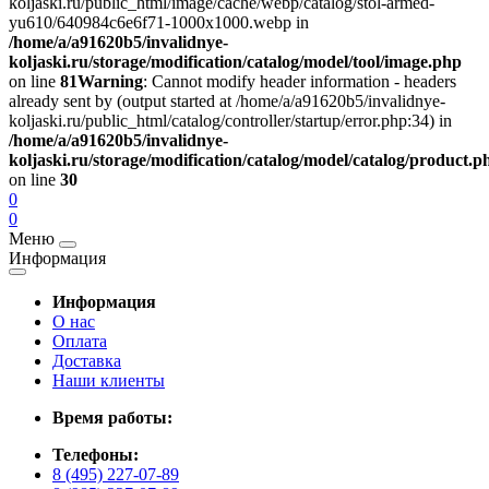
koljaski.ru/public_html/image/cache/webp/catalog/stol-armed-
yu610/640984c6e6f71-1000x1000.webp in
/home/a/a91620b5/invalidnye-
koljaski.ru/storage/modification/catalog/model/tool/image.php
on line
81
Warning
: Cannot modify header information - headers
already sent by (output started at /home/a/a91620b5/invalidnye-
koljaski.ru/public_html/catalog/controller/startup/error.php:34) in
/home/a/a91620b5/invalidnye-
koljaski.ru/storage/modification/catalog/model/catalog/product.p
on line
30
0
0
Меню
Информация
Информация
О нас
Оплата
Доставка
Наши клиенты
Время работы:
Телефоны:
8 (495) 227-07-89